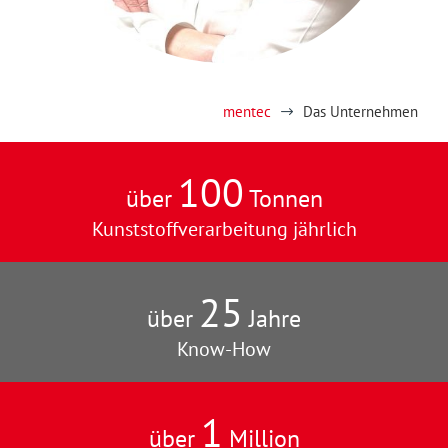
mentec
Das Unternehmen
$
100
über
Tonnen
Kunststoffverarbeitung jährlich
25
über
Jahre
Know-How
1
über
Million