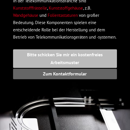
In der Telekommunikationsbranche sind
Kunststofffrästeile
,
Kunststoffgehäuse
, z.B.
Wandgehäuse
und
Folientastaturen
von großer
Bedeutung. Diese Komponenten spielen eine
entscheidende Rolle bei der Herstellung und dem
Betrieb von Telekommunikationsgeräten und -systemen.
Bitte schicken Sie mir ein kostenfreies
Arbeitsmuster
Zum Kontaktformular