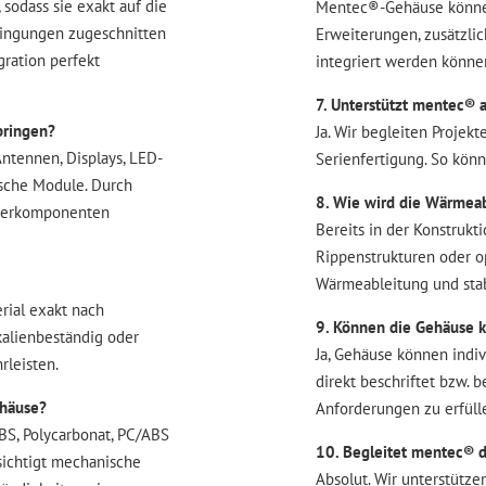
sodass sie exakt auf die
Mentec®-Gehäuse können
edingungen zugeschnitten
Erweiterungen, zusätzli
gration perfekt
integriert werden könne
7. Unterstützt mentec® 
bringen?
Ja. Wir begleiten Projek
ntennen, Displays, LED-
Serienfertigung. So kön
sche Module. Durch
8. Wie wird die Wärmeab
nderkomponenten
Bereits in der Konstrukt
Rippenstrukturen oder o
Wärmeableitung und stab
erial exakt nach
9. Können die Gehäuse k
kalienbeständig oder
Ja, Gehäuse können indiv
rleisten.
direkt beschriftet bzw. 
ehäuse?
Anforderungen zu erfüll
S, Polycarbonat, PC/ABS
10. Begleitet mentec® 
sichtigt mechanische
Absolut. Wir unterstütze