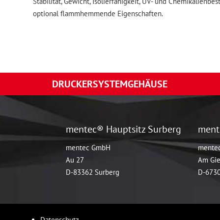
Stabilität, Gewicht, Isolierfähigkeit, UV- und Chemikalienbe
optional flammhemmende Eigenschaften.
DRUCKERSYSTEMGEHÄUSE
mentec® Hauptsitz Surberg
ment
mentec GmbH
mente
Au 27
Am Gie
D-83362 Surberg
D-6730
Datenschutz