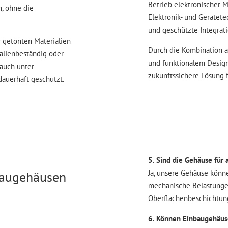
Betrieb elektronischer 
n, ohne die
Elektronik- und Gerätet
und geschützte Integra
 getönten Materialien
Durch die Kombination a
kalienbeständig oder
und funktionalem Desig
 auch unter
zukunftssichere Lösung f
auerhaft geschützt.
5. Sind die Gehäuse fü
Ja, unsere Gehäuse könn
baugehäusen
mechanische Belastunge
Oberflächenbeschichtung
6. Können Einbaugehäuse