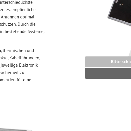
unterschiedlichste
n es, empfindliche
r Antennen optimal
schützen. Durch die
s in bestehende Systeme,
n, thermischen und
nkte, Kabelführungen,
Bitte schi
jeweilige Elektronik
sicherheit zu
ometrien für eine