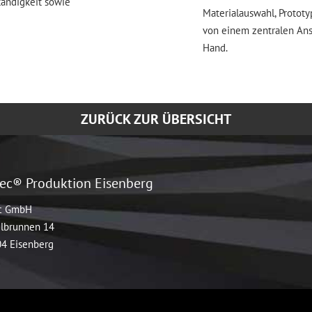
ständigkeit sowie
Materialauswahl, Prototy
von einem zentralen An
Hand.
ZURÜCK ZUR ÜBERSICHT
ec® Produktion Eisenberg
c GmbH
lbrunnen 14
4 Eisenberg