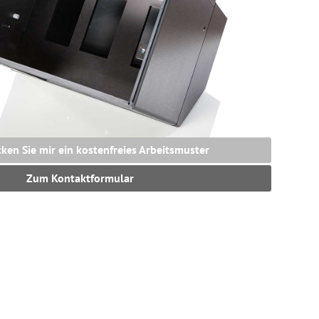
cken Sie mir ein kostenfreies Arbeitsmuster
Zum Kontaktformular