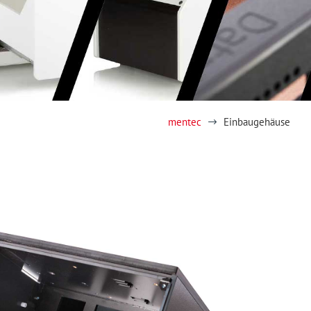
mentec
Einbaugehäuse
$