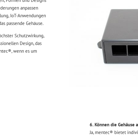
ßen, Formen und Designs
forderungen anpassen
cklung, IoT-Anwendungen
das passende Gehäuse.
öchster Schutzwirkung,
sionellen Design, das
mentec®, wenn es um
6. Können die Gehäuse 
Ja, mentec® bietet indiv