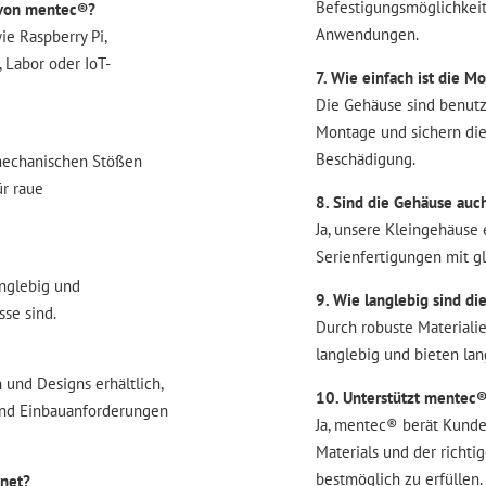
Befestigungsmöglichkeit
 von mentec®?
Anwendungen.
e Raspberry Pi,
 Labor oder IoT-
7. Wie einfach ist die
Die Gehäuse sind benutz
Montage und sichern die
Beschädigung.
 mechanischen Stößen
r raue
8. Sind die Gehäuse auc
Ja, unsere Kleingehäuse
Serienfertigungen mit gl
anglebig und
9. Wie langlebig sind d
se sind.
Durch robuste Materiali
langlebig und bieten lang
 und Designs erhältlich,
10. Unterstützt mentec
 und Einbauanforderungen
Ja, mentec® berät Kunde
Materials und der richt
bestmöglich zu erfüllen.
gnet?