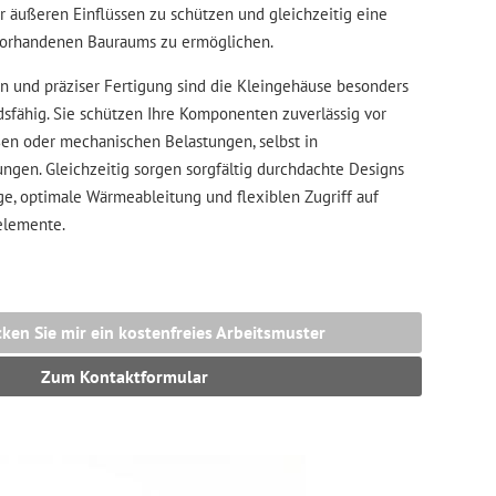
or äußeren Einflüssen zu schützen und gleichzeitig eine
 vorhandenen Bauraums zu ermöglichen.
en und präziser Fertigung sind die Kleingehäuse besonders
dsfähig. Sie schützen Ihre Komponenten zuverlässig vor
ßen oder mechanischen Belastungen, selbst in
gen. Gleichzeitig sorgen sorgfältig durchdachte Designs
ge, optimale Wärmeableitung und flexiblen Zugriff auf
elemente.
cken Sie mir ein kostenfreies Arbeitsmuster
Zum Kontaktformular